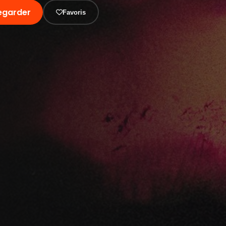
egarder
Favoris