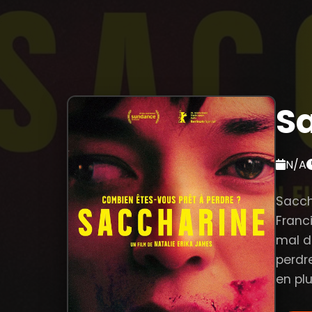
S
N/A
Sacch
Franc
mal d
perdre
en pl