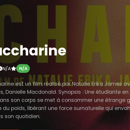
accharine
N/A
N/A
arine est un film réalisé par Natalie Erika James a
is, Danielle Macdonald. Synopsis : Une étudiante e
ans son corps se met à consommer une étrange gé
 du poids, libérant une force surnaturelle qui envah
us son quotidien.