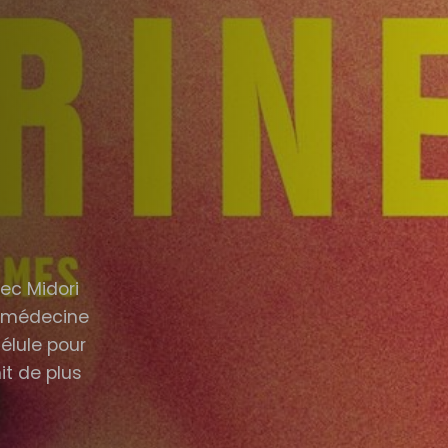
vec Midori
n médecine
lule pour
it de plus