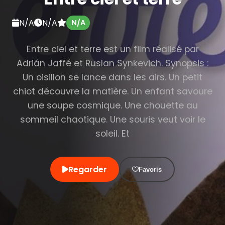
N/A
N/A
N/A
Entre ciel et terre est un film réalisé par
Adrián Jaffé et Ruslan Synkevich. Synopsis :
Un oisillon se lance dans les airs. Un petit
chiot découvre la matière. Un enfant savoure
une soupe cosmique. Une chouette au
sommeil chaotique. Une souris veut voir le
soleil. Et
Regarder
Favoris