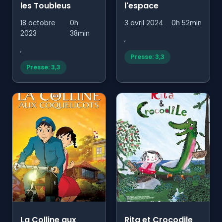
les Toubleus
l'espace
18 octobre
0h
3 avril 2024
0h 52min
2023
38min
,
,
Presse: 3,3
Presse: 3,3
La Colline aux
Rita et Crocodile