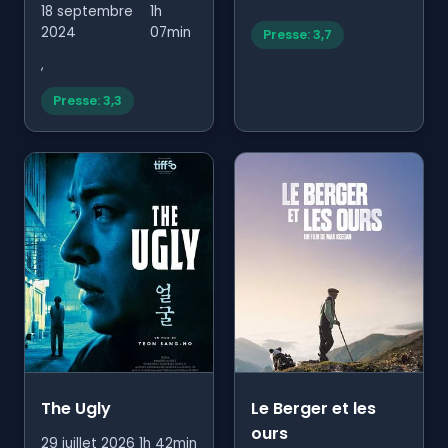
18 septembre
1h
2024
07min
Presse: 3,7
,
Presse: 3,3
The Ugly
Le Berger et les
ours
29 juillet 2026
1h 42min