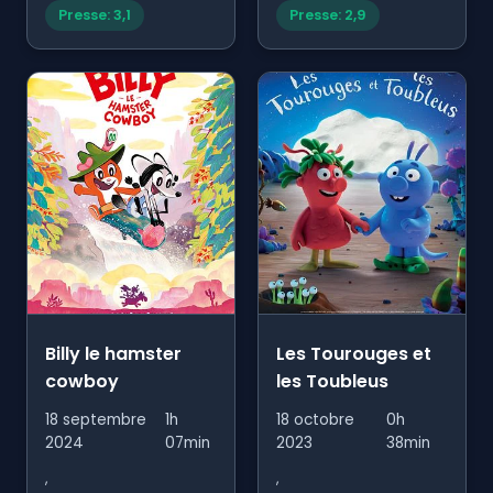
Presse: 3,1
Presse: 2,9
Billy le hamster
Les Tourouges et
cowboy
les Toubleus
18 septembre
1h
18 octobre
0h
2024
07min
2023
38min
,
,