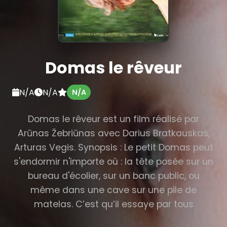
Domas le rêveur
N/A
N/A
N/A
Domas le rêveur est un film réalisé par
Arūnas Žebriūnas avec Darius Bratkauskas,
Arturas Vegis. Synopsis : Le petit Domas peut
s'endormir n'importe où : la tête posée sur un
bureau d'écolier, sur un banc public, ou
même dans une cave sur une pile de
matelas. C’est qu’il essaye par tous