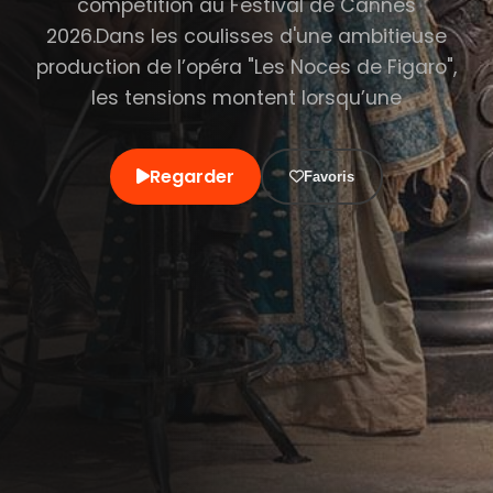
compétition au Festival de Cannes
2026.Dans les coulisses d'une ambitieuse
production de l’opéra "Les Noces de Figaro",
les tensions montent lorsqu’une
Regarder
Favoris