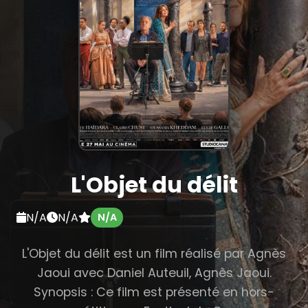
L'Objet du délit
N/A
N/A
N/A
L'Objet du délit est un film réalisé par Agnès
Jaoui avec Daniel Auteuil, Agnès Jaoui.
Synopsis : Ce film est présenté en hors-