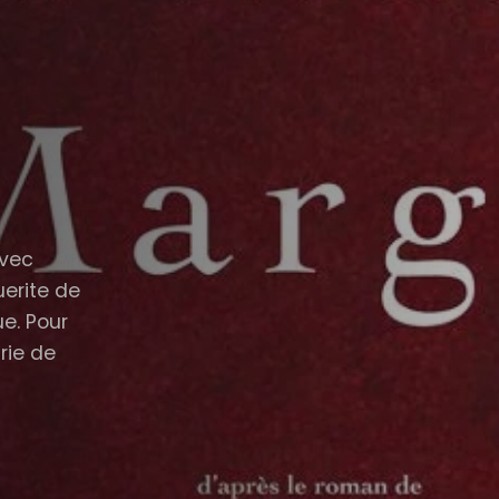
avec
uerite de
ue. Pour
rie de