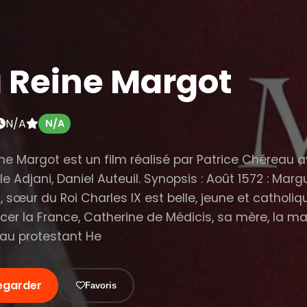
a Reine Margot
N/A
N/A
ine Margot est un film réalisé par Patrice Chéreau 
le Adjani, Daniel Auteuil. Synopsis : Août 1572 : Marg
, sœur du Roi Charles IX est belle, jeune et catholiq
rcer la France, Catherine de Médicis, sa mère, la ma
 au protestant He
egarder
Favoris