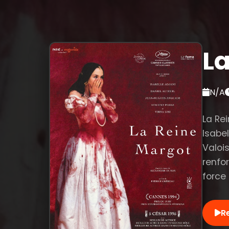
L
N/A
La Re
Isabel
Valois
renfo
force
R