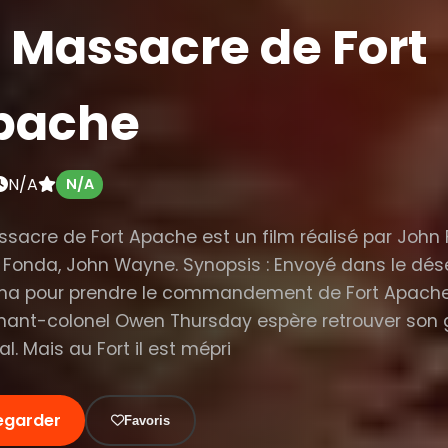
 Massacre de Fort
pache
N/A
N/A
ssacre de Fort Apache est un film réalisé par John
 Fonda, John Wayne. Synopsis : Envoyé dans le dés
zona pour prendre le commandement de Fort Apache,
enant-colonel Owen Thursday espère retrouver son
l. Mais au Fort il est mépri
egarder
Favoris