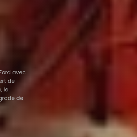
 Ford avec
ert de
 le
 grade de