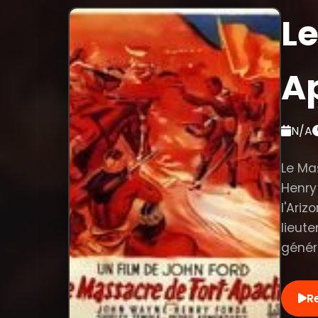
Le
A
N/A
Le Ma
Henry
l'Ari
lieut
généra
R