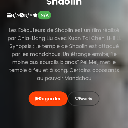
Shaolin
N/A
N/A
N/A
Les Exécuteurs de Shaolin est un film réalisé
par Chia-Liang Liu avec Kuan Tai Chen, Li-li Li.
Synopsis : Le temple de Shaolin est attaqué
par les mandchous. Un étrange ermite, "le
moine aux sourcils blancs" Pei Mei, met le
temple à feu et à sang. Certains opposants
au pouvoir Mandchou
Regarder
Favoris