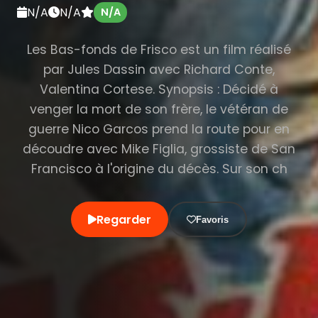
N/A
N/A
N/A
Les Bas-fonds de Frisco est un film réalisé
par Jules Dassin avec Richard Conte,
Valentina Cortese. Synopsis : Décidé à
venger la mort de son frère, le vétéran de
guerre Nico Garcos prend la route pour en
découdre avec Mike Figlia, grossiste de San
Francisco à l'origine du décès. Sur son ch
Regarder
Favoris