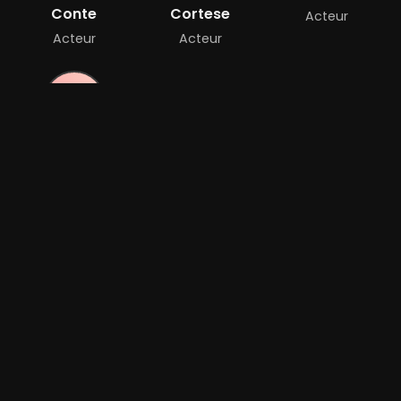
Conte
Cortese
Acteur
Acteur
Acteur
Barbara
Lawrence
Acteur
Bande-annonce