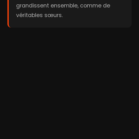
grandissent ensemble, comme de
véritables sœurs.
Acteurs & Réalisation
Lana Turner
John Gavin
Sandra Dee
Acteur
Acteur
Acteur