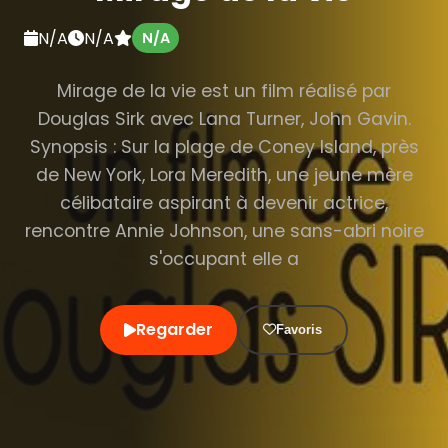
N/A
N/A
N/A
Mirage de la vie est un film réalisé par
Douglas Sirk avec Lana Turner, John Gavin.
Synopsis : Sur la plage de Coney Island, près
de New York, Lora Meredith, une jeune mère
célibataire aspirant à devenir actrice,
rencontre Annie Johnson, une sans-abri noire
s'occupant elle a
Regarder
Favoris