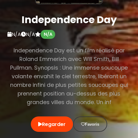
Independence Day
N/A
N/A
N/A
Independence Day est un film réalisé par
Roland Emmerich avec Will Smith, Bill
Pullman. Synopsis : Une immense soucoupe
volante envahit le ciel terrestre, libérant un
nombre infini de plus petites soucoupes qui
prennent position au-dessus des plus
grandes villes du monde. Un inf
Regarder
Favoris