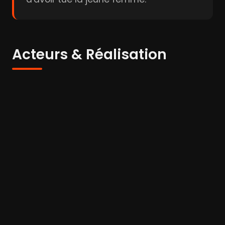
Acteurs & Réalisation
Peter Whitney
Glenn Ford
Gloria
Grahame
Acteur
Acteur
Acteur