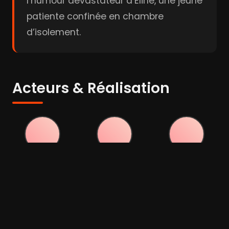
l’humour dévastateur d’Eline, une jeune
patiente confinée en chambre
d’isolement.
Acteurs & Réalisation
Stef Aerts
Marie Vinck
Wouter
Hendrickx
Acteur
Acteur
Acteur