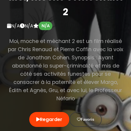
2
N/A
N/A
N/A
Moi, moche et méchant 2 est un film réalisé
par Chris Renaud et Pierre Coffin avec la voix
de Jonathan Cohen. Synopsis : Ayant
abandonné la super-criminalité et mis de
côté ses activités funestes pour se
consacrer à la paternité et élever Margo,
Édith et Agnès, Gru, et avec lui, le Professeur
Néfario
Regarder
Favoris