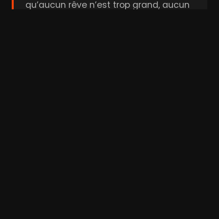
qu’aucun rêve n’est trop grand, aucun
rêveur n’est trop petit.
Bande-annonce