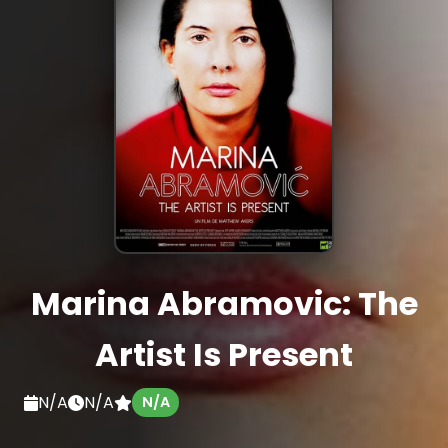
Marina Abramovic: The
Artist Is Present
N/A
N/A
N/A