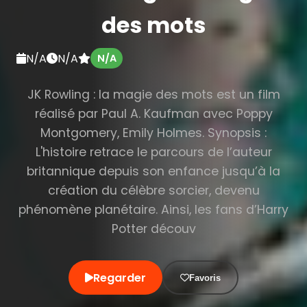
des mots
N/A
N/A
N/A
JK Rowling : la magie des mots est un film
réalisé par Paul A. Kaufman avec Poppy
Montgomery, Emily Holmes. Synopsis :
L'histoire retrace le parcours de l’auteur
britannique depuis son enfance jusqu’à la
création du célèbre sorcier, devenu
phénomène planétaire. Ainsi, les fans d’Harry
Potter découv
Regarder
Favoris