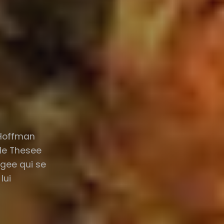
 Hoffman
 de Thesee
'Egee qui se
lui