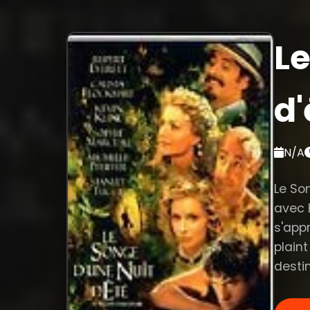
Le
d'
N/A
Le So
avec B
s'appr
plaint
desti