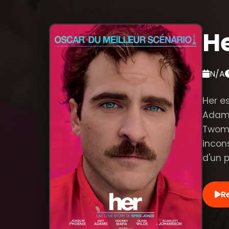
H
N/A
Her e
Adams
Twomb
incons
d'un 
R