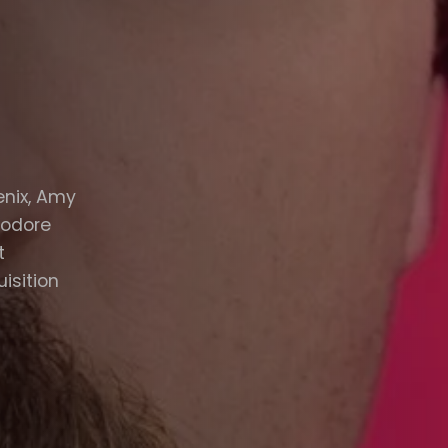
enix, Amy
eodore
t
uisition