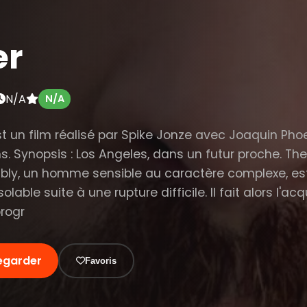
er
N/A
N/A
st un film réalisé par Spike Jonze avec Joaquin Pho
. Synopsis : Los Angeles, dans un futur proche. Th
ly, un homme sensible au caractère complexe, es
olable suite à une rupture difficile. Il fait alors l'acq
progr
egarder
Favoris