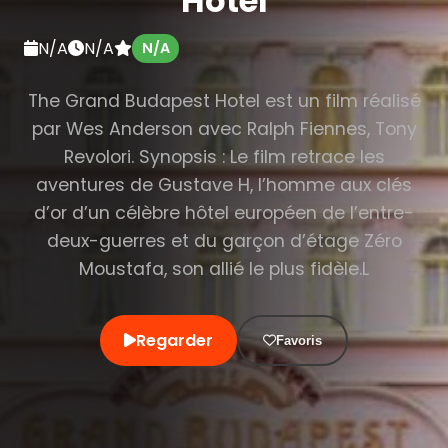
Hotel
N/A
N/A
N/A
The Grand Budapest Hotel est un film réalisé
par Wes Anderson avec Ralph Fiennes, Tony
Revolori. Synopsis : Le film retrace les
aventures de Gustave H, l’homme aux clés
d’or d’un célèbre hôtel européen de l’entre-
deux-guerres et du garçon d’étage Zéro
Moustafa, son allié le plus fidèle.L
Regarder
Favoris