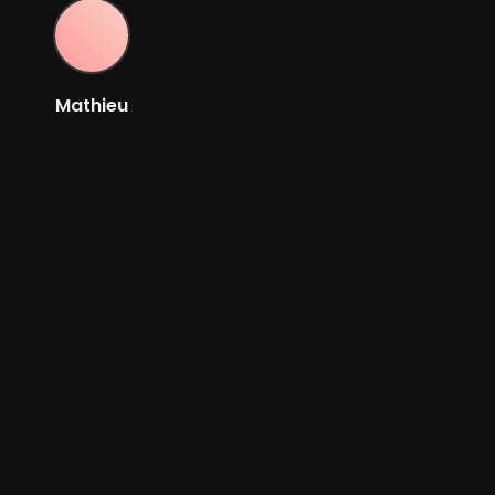
Mathieu
Amalric
Acteur
Bande-annonce