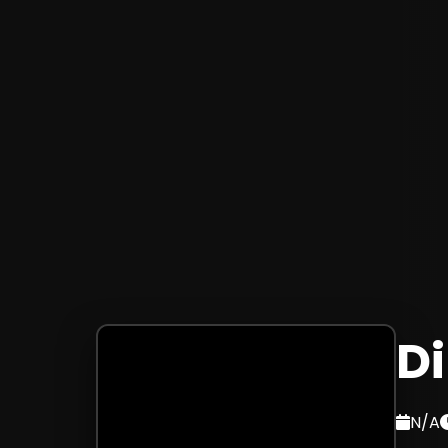
Di
N/A