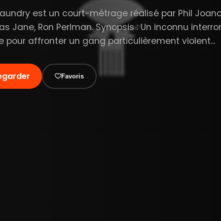
 Laundry est un court-métrage réalisé par Phil Joan
s Jane, Ron Perlman. Synopsis : Un inconnu interr
e pour affronter un gang particulièrement violent...
egarder
Favoris