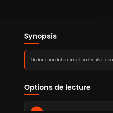
Synopsis
Un inconnu interrompt sa lessive pour
Options de lecture
WW
Player 1:
wawacity