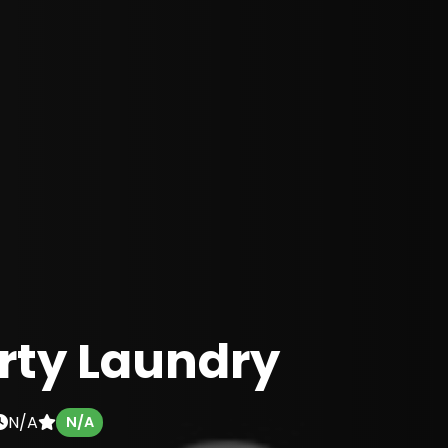
rty Laundry
N/A
N/A