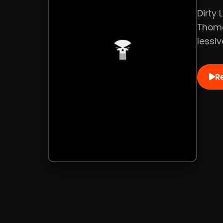
Dirty
Thoma
lessiv
R