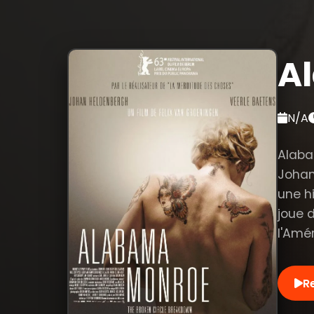
A
N/A
Alaba
Johan 
une h
joue 
l'Amér
R