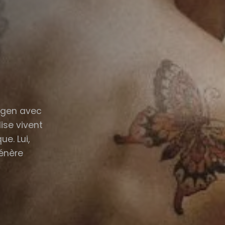
ingen avec
ise vivent
e. Lui,
énère