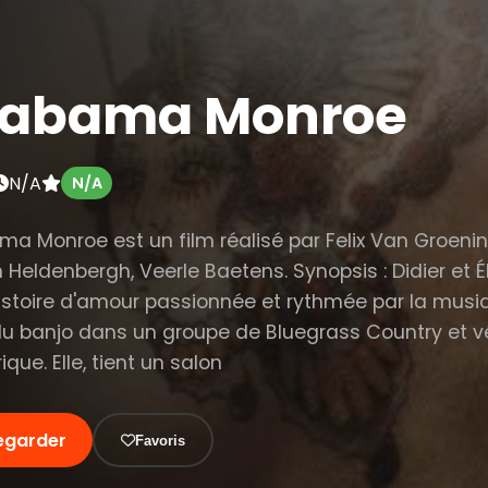
labama Monroe
N/A
N/A
ma Monroe est un film réalisé par Felix Van Groen
Heldenbergh, Veerle Baetens. Synopsis : Didier et Él
istoire d'amour passionnée et rythmée par la musiqu
du banjo dans un groupe de Bluegrass Country et v
ique. Elle, tient un salon
egarder
Favoris