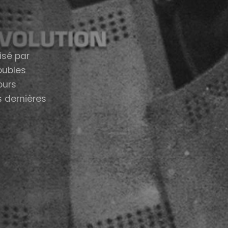
isé par
oubles
ours
s dernières