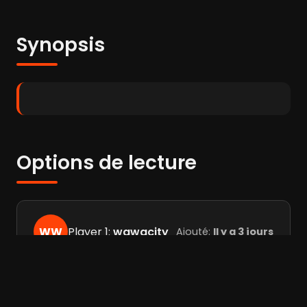
Synopsis
Options de lecture
WW
Player 1:
wawacity
Ajouté:
Il y a 3 jours
Fl
Player 2:
flemmix
Ajouté:
Il y a 3 jours