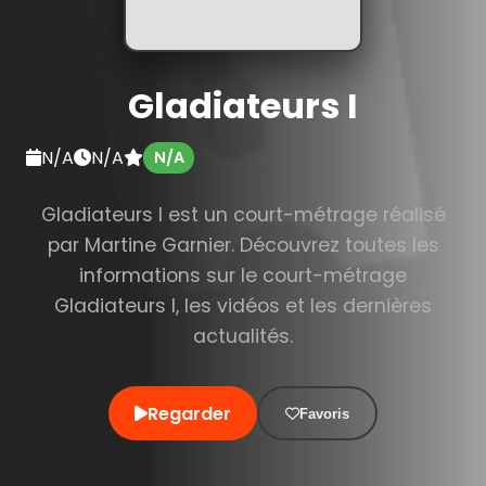
Gladiateurs I
N/A
N/A
N/A
Gladiateurs I est un court-métrage réalisé
par Martine Garnier. Découvrez toutes les
informations sur le court-métrage
Gladiateurs I, les vidéos et les dernières
actualités.
Regarder
Favoris