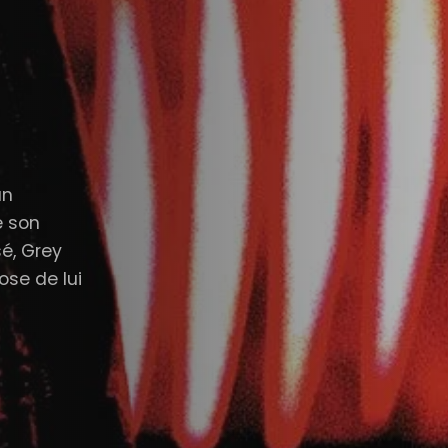
an
e son
sé, Grey
ose de lui