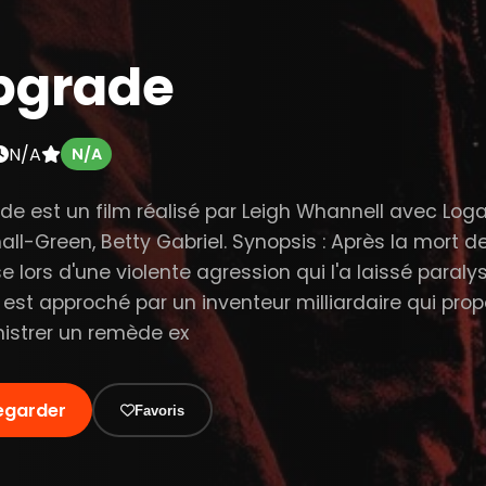
pgrade
N/A
N/A
de est un film réalisé par Leigh Whannell avec Log
all-Green, Betty Gabriel. Synopsis : Après la mort d
 lors d'une violente agression qui l'a laissé paraly
 est approché par un inventeur milliardaire qui prop
istrer un remède ex
egarder
Favoris