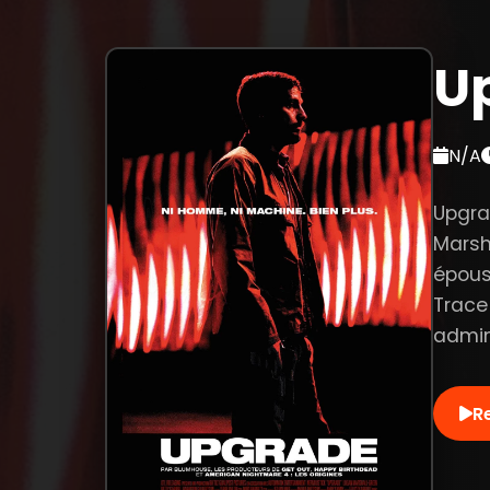
U
N/A
Upgra
Marsh
épouse
Trace
admin
R