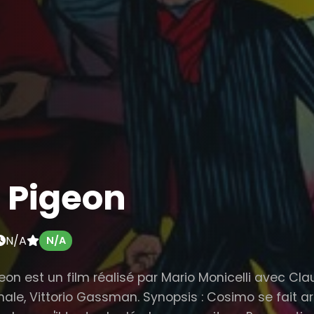
 Pigeon
N/A
N/A
eon est un film réalisé par Mario Monicelli avec Cla
ale, Vittorio Gassman. Synopsis : Cosimo se fait ar