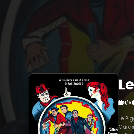
Le
N/A
Le Pig
Cardin