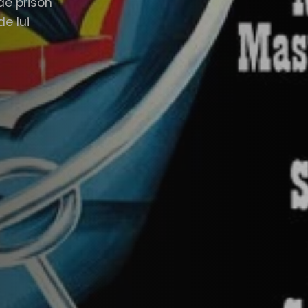
 de prison
e lui