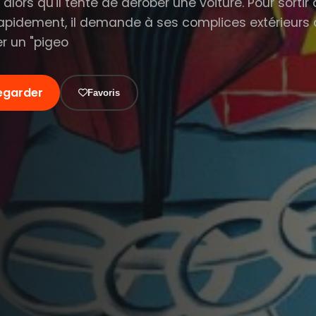
 alors qu'il tente de dérober une voiture. Pour sortir
rapidement, il demande à ses complices extérieurs d
er un "pigeo
egarder
Favoris