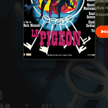
police
plus 
trouv
R