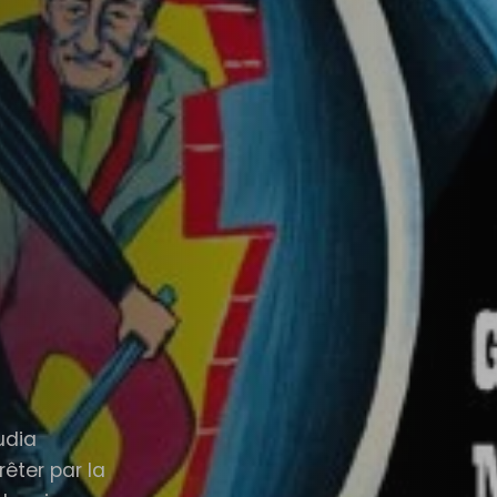
udia
rêter par la