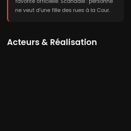
favorite officielle. Scandale : personne
ne veut d’une fille des rues à la Cour.
Acteurs & Réalisation
Maïwenn
Johnny Depp
Benjamin
Lavernhe
Acteur
Acteur
Acteur