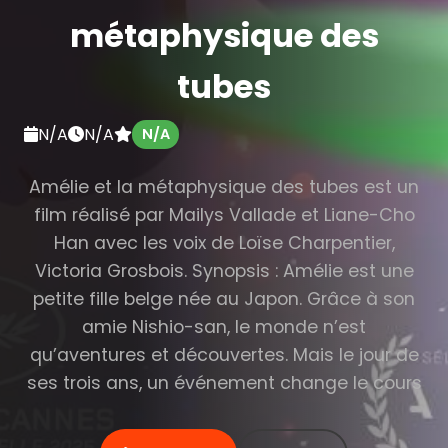
métaphysique des
tubes
N/A
N/A
N/A
Amélie et la métaphysique des tubes est un
film réalisé par Mailys Vallade et Liane-Cho
Han avec les voix de Loïse Charpentier,
Victoria Grosbois. Synopsis : Amélie est une
petite fille belge née au Japon. Grâce à son
amie Nishio-san, le monde n’est
qu’aventures et découvertes. Mais le jour de
ses trois ans, un événement change le cours