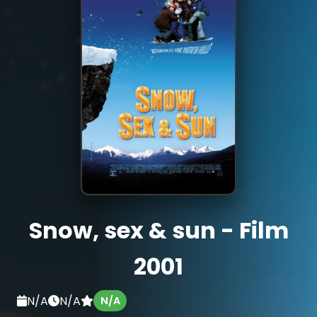
Snow, sex & sun - Film
2001
N/A
N/A
N/A