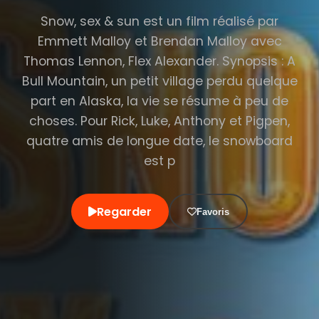
Snow, sex & sun est un film réalisé par
Emmett Malloy et Brendan Malloy avec
Thomas Lennon, Flex Alexander. Synopsis : A
Bull Mountain, un petit village perdu quelque
part en Alaska, la vie se résume à peu de
choses. Pour Rick, Luke, Anthony et Pigpen,
quatre amis de longue date, le snowboard
est p
Regarder
Favoris