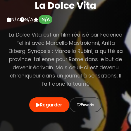
La Dolce Vita
N/A
N/A
N/A
La Dolce Vita est un film réalisé par Federico
Fellini avec Marcello Mastroianni, Anita
Ekberg. Synopsis : Marcello Rubini, a quitté sa
province italienne pour Rome dans le but de
devenir écrivain. Mais celui-ci est devenu
chroniqueur dans un journal à sensations. Il
fait donc la tourné
Regarder
Favoris