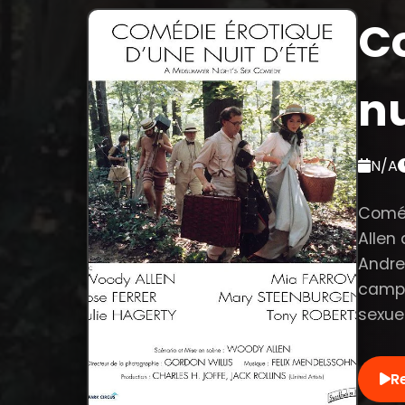
C
nu
N/A
Coméd
Allen 
Andre
campa
sexuel
R