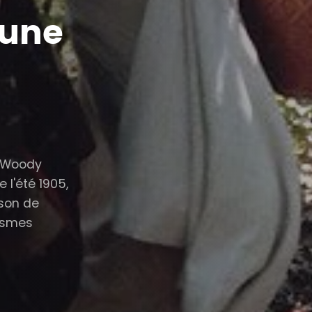
'une
r Woody
 l'été 1905,
son de
asmes