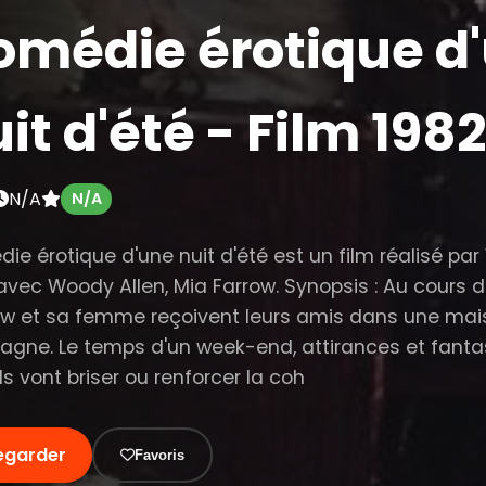
omédie érotique d
it d'été - Film 1982
N/A
N/A
ie érotique d'une nuit d'été est un film réalisé pa
avec Woody Allen, Mia Farrow. Synopsis : Au cours de
w et sa femme reçoivent leurs amis dans une mai
gne. Le temps d'un week-end, attirances et fant
s vont briser ou renforcer la coh
egarder
Favoris